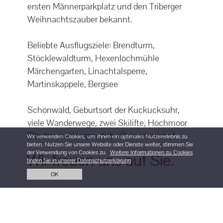
ersten Männerparkplatz und den Triberger
Weihnachtszauber bekannt.
Beliebte Ausflugsziele: Brendturm,
Stöcklewaldturm, Hexenlochmühle
Märchengarten, Linachtalsperre,
Martinskappele, Bergsee
Schönwald, Geburtsort der Kuckucksuhr,
viele Wanderwege, zwei Skilifte, Hochmoor
Blindensee, Vesperstube Reinertonishof
Wir verwenden Cookies, um Ihnen ein optimales Nutzererlebnis zu
bieten. Nutzen Sie unsere Website oder Dienste weiter, stimmen Sie
der Verwendung von Cookies zu.
Weitere Informationen zu Cookies
Wir freuen uns auf Sie.
finden Sie in unserer Datenschutzerklärung
OK